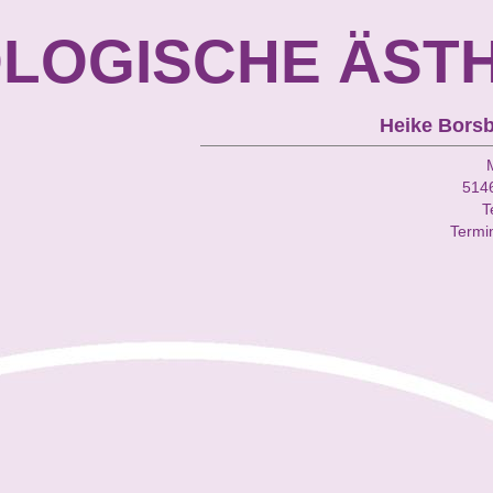
OLOGISCHE ÄST
Heike Bors
514
T
Termi