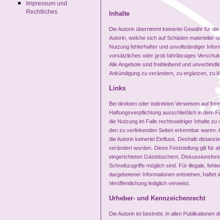
Impressum und
Rechtliches
Inhalte
Die Autorin übernimmt keinerlei Gewähr für die 
Autorin, welche sich auf Schäden materieller o
Nutzung fehlerhafter und unvollständiger Info
vorsätzliches oder grob fahrlässiges Verschuld
Alle Angebote sind freibleibend und unverbindl
Ankündigung zu verändern, zu ergänzen, zu lös
Links
Bei direkten oder indirekten Verweisen auf fr
Haftungsverpflichtung ausschließlich in dem Fa
die Nutzung im Falle rechtswidriger Inhalte zu 
den zu verlinkenden Seiten erkennbar waren. Au
die Autorin keinerlei Einfluss. Deshalb distanzi
verändert wurden. Diese Feststellung gilt für 
eingerichteten Gästebüchern, Diskussionsforen
Schreibzugriffe möglich sind. Für illegale, fe
dargebotener Informationen entstehen, haftet al
Veröffentlichung lediglich verweist.
Urheber- und Kennzeichenrecht
Die Autorin ist bestrebt, in allen Publikatio