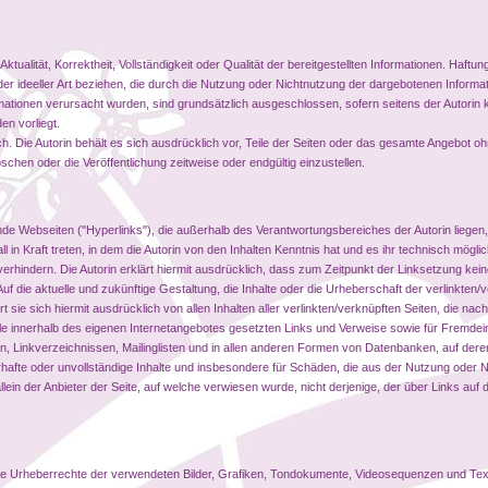
Aktualität, Korrektheit, Vollständigkeit oder Qualität der bereitgestellten Informationen. Haf
der ideeller Art beziehen, die durch die Nutzung oder Nichtnutzung der dargebotenen Informa
rmationen verursacht wurden, sind grundsätzlich ausgeschlossen, sofern seitens der Autorin 
en vorliegt.
ich. Die Autorin behält es sich ausdrücklich vor, Teile der Seiten oder das gesamte Angebot 
chen oder die Veröffentlichung zeitweise oder endgültig einzustellen.
emde Webseiten ("Hyperlinks"), die außerhalb des Verantwortungsbereiches der Autorin liegen
ll in Kraft treten, in dem die Autorin von den Inhalten Kenntnis hat und es ihr technisch mögl
verhindern. Die Autorin erklärt hiermit ausdrücklich, dass zum Zeitpunkt der Linksetzung keine 
f die aktuelle und zukünftige Gestaltung, die Inhalte oder die Urheberschaft der verlinkten/
ert sie sich hiermit ausdrücklich von allen Inhalten aller verlinkten/verknüpften Seiten, die na
alle innerhalb des eigenen Internetangebotes gesetzten Links und Verweise sowie für Fremdei
, Linkverzeichnissen, Mailinglisten und in allen anderen Formen von Datenbanken, auf deren
hlerhafte oder unvollständige Inhalte und insbesondere für Schäden, die aus der Nutzung oder 
lein der Anbieter der Seite, auf welche verwiesen wurde, nicht derjenige, der über Links auf di
nen die Urheberrechte der verwendeten Bilder, Grafiken, Tondokumente, Videosequenzen und Te