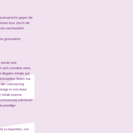
tungsansprüche gegen die
tionen bzw. durch die
kein nachweislich
ohne gesonderte
, würde eine
ich und zumutbar wäre,
illegalen Inhalte auf
verknüpften Seiten hat
ch der Linksetzung
nträge in vom Autor
 Inhalt externe
Nichtnutzung solcherart
e jeweilige
xte zu beachten, von